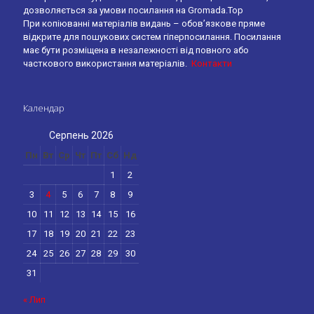
дозволяється за умови посилання на Gromada.Top
При копіюванні матеріалів видань – обов’язкове пряме
відкрите для пошукових систем гіперпосилання. Посилання
має бути розміщена в незалежності від повного або
часткового використання матеріалів.
Контакти
Календар
Серпень 2026
Пн
Вт
Ср
Чт
Пт
Сб
Нд
1
2
3
4
5
6
7
8
9
10
11
12
13
14
15
16
17
18
19
20
21
22
23
24
25
26
27
28
29
30
31
« Лип