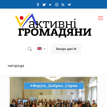
Вихідні дані ІА
нагорода