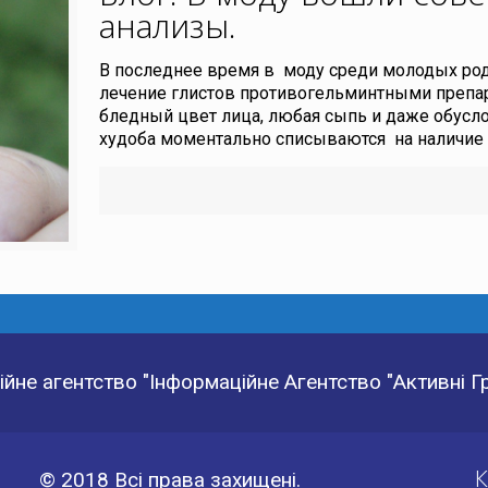
анализы
.
В последнее время в моду среди молодых ро
лечение глистов противогельминтными препа
бледный цвет лица, любая сыпь и даже обусл
худоба моментально списываются на наличие 
йне агентство "Інформаційне Агентство "Активні 
К
© 2018 Всі права захищені.