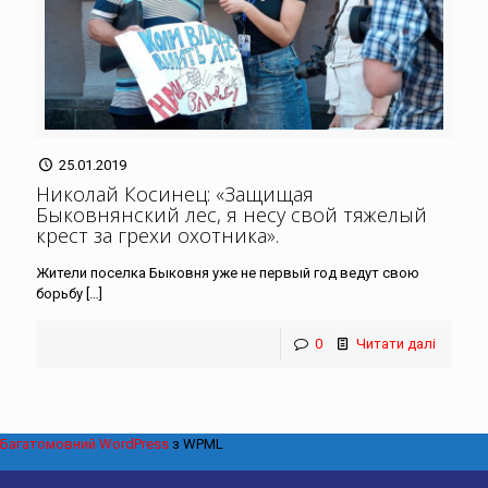
25.01.2019
Николай Косинец: «Защищая
Быковнянский лес, я несу свой тяжелый
крест за грехи охотника»
.
Жители поселка Быковня уже не первый год ведут свою
борьбу
[…]
0
Читати далі
Багатомовний WordPress
з WPML