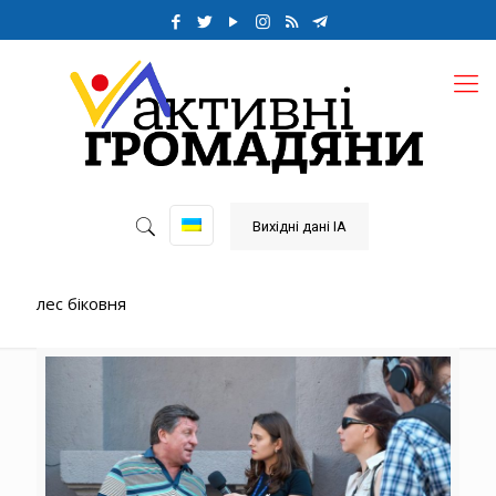
Вихідні дані ІА
лес біковня