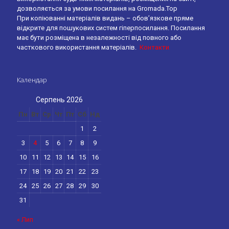
дозволяється за умови посилання на Gromada.Top
При копіюванні матеріалів видань – обов’язкове пряме
відкрите для пошукових систем гіперпосилання. Посилання
має бути розміщена в незалежності від повного або
часткового використання матеріалів.
Контакти
Календар
Серпень 2026
Пн
Вт
Ср
Чт
Пт
Сб
Нд
1
2
3
4
5
6
7
8
9
10
11
12
13
14
15
16
17
18
19
20
21
22
23
24
25
26
27
28
29
30
31
« Лип