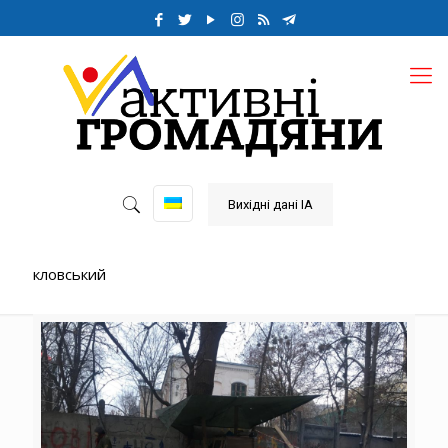
Вихідні дані ІА
кловський