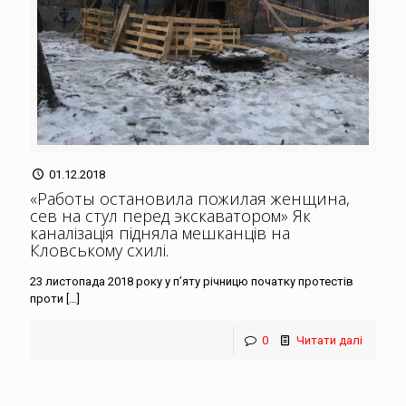
01.12.2018
«Работы остановила пожилая женщина,
сев на стул перед экскаватором» Як
каналізація підняла мешканців на
Кловському схилі
.
23 листопада 2018 року у п’яту річницю початку протестів
проти
[…]
0
Читати далі