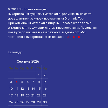
© 2018 Всі права захищені.
Використання будь-яких матеріалів, розміщених на сайті,
дозволяється за умови посилання на Gromada.Top
При копіюванні матеріалів видань – обов’язкове пряме
відкрите для пошукових систем гіперпосилання. Посилання
має бути розміщена в незалежності від повного або
часткового використання матеріалів.
Контакти
Календар
Серпень 2026
Пн
Вт
Ср
Чт
Пт
Сб
Нд
1
2
3
4
5
6
7
8
9
10
11
12
13
14
15
16
17
18
19
20
21
22
23
24
25
26
27
28
29
30