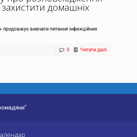
як захистити домашніх
» продовжує вивчати питання інфекційних
0
Читати далі
Громадяни"
алендар