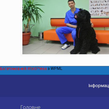
Багатомовний WordPress
з WPML
Інформаці
Головне