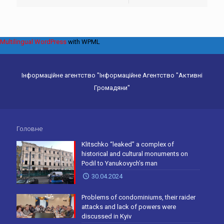
Multilingual WordPress
with WPML
Інформаційне агентство "Інформаційне Агентство "Активні
Громадяни"
Головне
Klitschko “leaked” a complex of
historical and cultural monuments on
Podil to Yanukovych’s man
30.04.2024
Problems of condominiums, their raider
attacks and lack of powers were
discussed in Kyiv