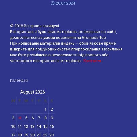
20.04.2024
© 2018 Всі права захищені.
Використання будь-яких матеріалів, розміщених на сайті,
дозволяється за умови посилання на Gromada.Top
При копіюванні матеріалів видань – обов’язкове пряме
відкрите для пошукових систем гіперпосилання. Посилання
має бути розміщена в незалежності від повного або
часткового використання матеріалів.
Контакти
Календар
August 2026
M
T
W
T
F
S
S
1
2
3
4
5
6
7
8
9
10
11
12
13
14
15
16
17
18
19
20
21
22
23