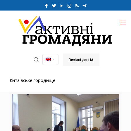
Вихідні дані ІА
Китаївське городище