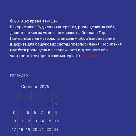
© 2018 Всі права захищені.
Використання будь-яких матеріалів, розміщених на сайті,
дозволяється за умови посилання на Gromada.Top
При копіюванні матеріалів видань – обов’язкове пряме
відкрите для пошукових систем гіперпосилання. Посилання
має бути розміщена в незалежності від повного або
часткового використання матеріалів.
Контакти
Календар
Серпень 2026
Пн
Вт
Ср
Чт
Пт
Сб
Нд
1
2
3
4
5
6
7
8
9
10
11
12
13
14
15
16
17
18
19
20
21
22
23