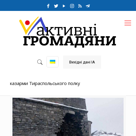
Вихідні дані ІА
казарми Тираспольського полку