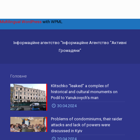
Multilingual WordPress
with WPML
Інформаційне агентство "Інформаційне Агентство "Активні
Громадяни"
Головне
Klitschko “leaked” a complex of
historical and cultural monuments on
Podil to Yanukovych’s man
30.04.2024
Problems of condominiums, their raider
attacks and lack of powers were
discussed in Kyiv
20.04.2024