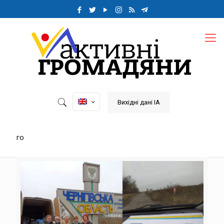
Вихідні дані ІА
го