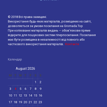
© 2018 Всі права захищені.
Використання будь-яких матеріалів, розміщених на сайті,
дозволяється за умови посилання на Gromada.Top
При копіюванні матеріалів видань – обов’язкове пряме
відкрите для пошукових систем гіперпосилання. Посилання
має бути розміщена в незалежності від повного або
часткового використання матеріалів.
Контакти
Календар
August 2026
M
T
W
T
F
S
S
1
2
3
4
5
6
7
8
9
10
11
12
13
14
15
16
17
18
19
20
21
22
23