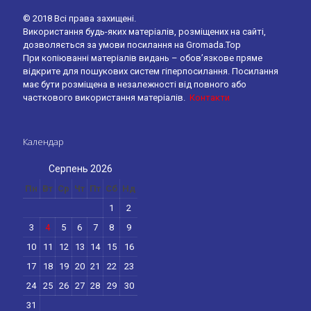
© 2018 Всі права захищені.
Використання будь-яких матеріалів, розміщених на сайті,
дозволяється за умови посилання на Gromada.Top
При копіюванні матеріалів видань – обов’язкове пряме
відкрите для пошукових систем гіперпосилання. Посилання
має бути розміщена в незалежності від повного або
часткового використання матеріалів.
Контакти
Календар
Серпень 2026
Пн
Вт
Ср
Чт
Пт
Сб
Нд
1
2
3
4
5
6
7
8
9
10
11
12
13
14
15
16
17
18
19
20
21
22
23
24
25
26
27
28
29
30
31