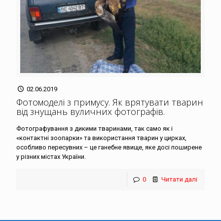
02.06.2019
Фотомоделі з примусу. Як врятувати тварин
від знущань вуличних фотографів
.
Фотографування з дикими тваринами, так само як і
«контактні зоопарки» та використання тварин у цирках,
особливо пересувних – це ганебне явище, яке досі поширене
у різних містах України.
0
Читати далі