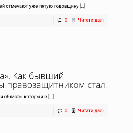
ей отмечают уже пятую годовщину
[…]
0
Читати далі
а». Как бывший
ы правозащитником стал
.
й области, который в
[…]
0
Читати далі