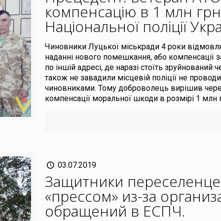
компенсацію в 1 млн грн 
Національної поліції Укр
Чиновники Луцької міськради 4 роки відмов
наданні нового помешкання, або компенсації за 
по іншій адресі, де наразі стоїть зруйнований 
також не завадили місцевій поліції не проводи
чиновниками. Тому доброволець вирішив через 
компенсації моральної шкоди в розмірі 1 млн гр
03.07.2019
Защитники переселенцев
«прессом» из-за органи
обращений в ЕСПЧ
.