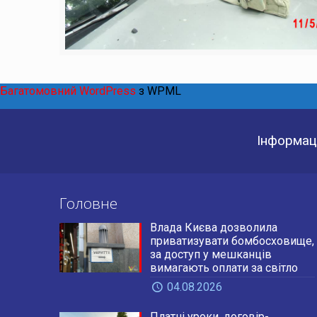
Багатомовний WordPress
з WPML
Інформаці
Головне
Влада Києва дозволила
приватизувати бомбосховище,
за доступ у мешканців
вимагають оплати за світло
04.08.2026
Платні уроки, договір-