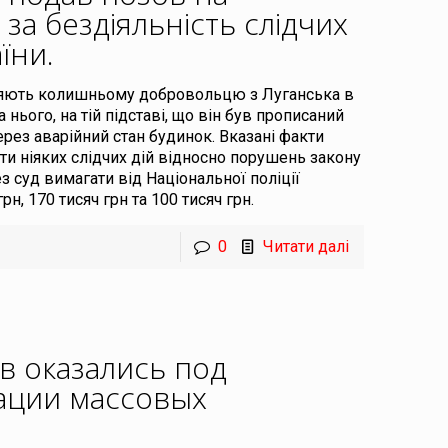
за бездіяльність слідчих
аїни
.
ляють колишньому добровольцю з Луганська в
нього, на тій підставі, що він був прописаний
через аварійний стан будинок. Вказані факти
ти ніяких слідчих дій відносно порушень закону
суд вимагати від Національної поліції
н, 170 тисяч грн та 100 тисяч грн.
0
Читати далі
 оказались под
зации массовых