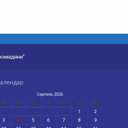
Громадяни"
алендар
Серпень 2026
Пн
Вт
Ср
Чт
Пт
Сб
Нд
1
2
3
4
5
6
7
8
9