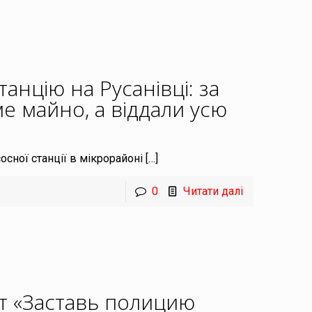
анцію на Русанівці: за
е майно, а віддали усю
сної станції в мікрорайоні
[…]
0
Читати далі
т «Заставь полицию