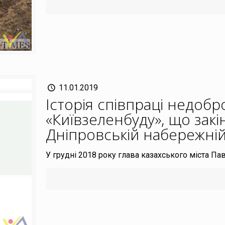
11.01.2019
Історія співпраці недобр
«Київзеленбуду», що зак
Дніпровській набережні
У грудні 2018 року глава казахського міста П