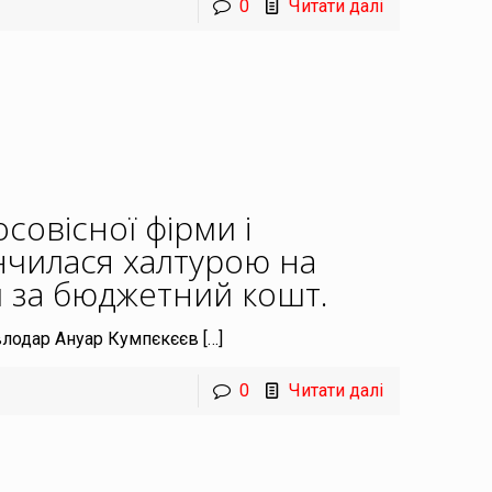
0
Читати далі
осовісної фірми і
інчилася халтурою на
й за бюджетний кошт
.
авлодар Ануар Кумпєкєєв
[…]
0
Читати далі