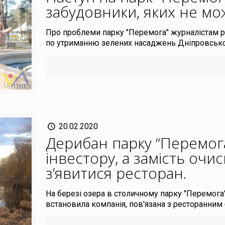
забудовники, яких не мо
Про проблеми парку "Перемога" журналістам 
по утриманню зелених насаджень Дніпровсько
20.02.2020
Дерибан парку “Перемога
інвестору, а замість оч
з’явитися ресторан
.
На березі озера в столичному парку "Перемога
встановила компанія, пов'язана з ресторанним 