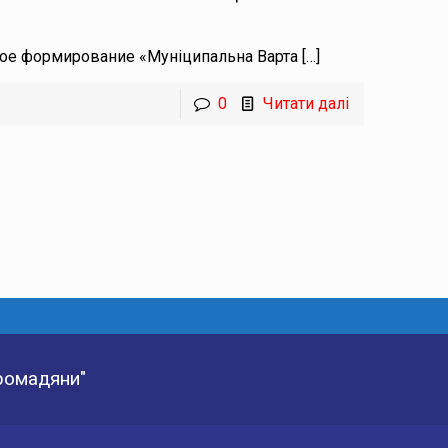
ное формирование «Муніципальна Варта
[…]
0
Читати далі
Громадяни"