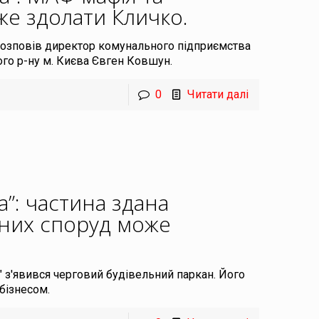
же здолати Кличко
.
розповів директор комунального підприємства
го р-ну м. Києва Євген Ковшун.
0
Читати далі
”: частина здана
исних споруд може
" з'явився черговий будівельний паркан. Його
бізнесом.