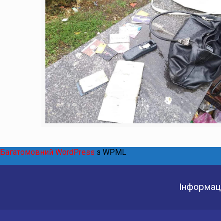
Багатомовний WordPress
з WPML
Інформаці