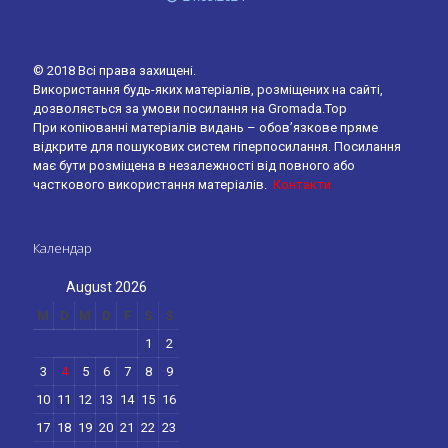
© 2018 Всі права захищені.
Використання будь-яких матеріалів, розміщених на сайті,
дозволяється за умови посилання на Gromada.Top
При копіюванні матеріалів видань – обов’язкове пряме
відкрите для пошукових систем гіперпосилання. Посилання
має бути розміщена в незалежності від повного або
часткового використання матеріалів.
Контакти
Календар
August 2026
M
D
M
D
F
S
S
1
2
3
4
5
6
7
8
9
10
11
12
13
14
15
16
17
18
19
20
21
22
23