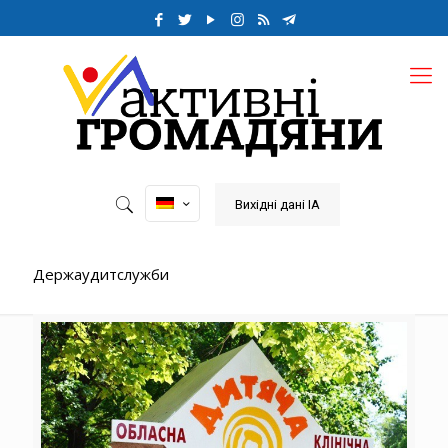
Вихідні дані ІА
Держаудитслужби