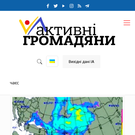
Вихідні дані ІА
чаєс