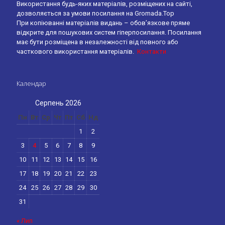
Використання будь-яких матеріалів, розміщених на сайті,
дозволяється за умови посилання на Gromada.Top
При копіюванні матеріалів видань – обов’язкове пряме
відкрите для пошукових систем гіперпосилання. Посилання
має бути розміщена в незалежності від повного або
часткового використання матеріалів.
Контакти
Календар
Серпень 2026
Пн
Вт
Ср
Чт
Пт
Сб
Нд
1
2
3
4
5
6
7
8
9
10
11
12
13
14
15
16
17
18
19
20
21
22
23
24
25
26
27
28
29
30
31
« Лип