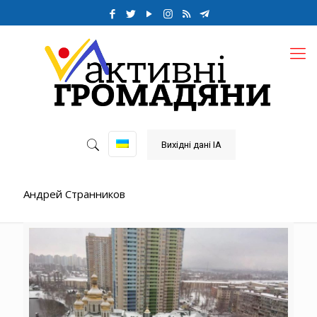
Вихідні дані ІА
Андрей Странников