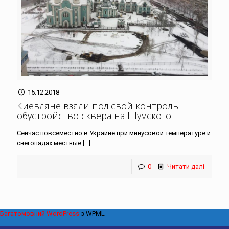
15.12.2018
Киевляне взяли под свой контроль
обустройство сквера на Шумского
.
Сейчас повсеместно в Украине при минусовой температуре и
снегопадах местные
[…]
0
Читати далі
Багатомовний WordPress
з WPML