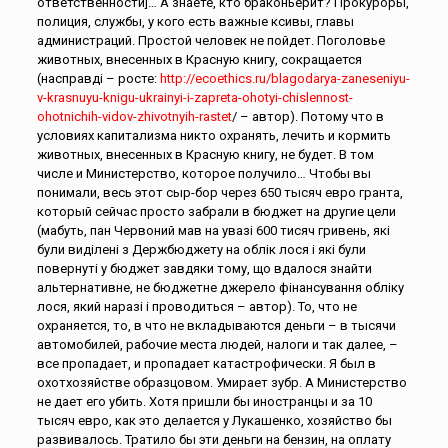
ответственности]… А знаете, кто браконьерит? Прокуроры,
полиция, службы, у кого есть важные ксивы, главы
администраций. Простой человек не пойдет. Поголовье
животных, внесенных в Красную книгу, сокращается
(насправді – росте:
http://ecoethics.ru/blagodarya-zaneseniyu-
v-krasnuyu-knigu-ukrainyi-i-zapreta-ohotyi-chislennost-
ohotnichih-vidov-zhivotnyih-rastet
/ – автор). Потому что в
условиях капитализма никто охранять, лечить и кормить
животных, внесенных в Красную книгу, не будет. В том
числе и Министерство, которое получило… Чтобы вы
понимали, весь этот сыр-бор через 650 тысяч евро гранта,
который сейчас просто забрали в бюджет на другие цели
(мабуть, пан Червоний мав на увазі 600 тисяч гривень, які
були виділені з Держбюджету на облік лося і які були
повернуті у бюджет завдяки тому, що вдалося знайти
альтернативне, не бюджетне джерело фінансування обліку
лося, який наразі і проводиться – автор). То, что не
охраняется, то, в что не вкладываются деньги – в тысячи
автомобилей, рабочие места людей, налоги и так далее, –
все пропадает, и пропадает катастрофически. Я был в
охотхозяйстве образцовом. Умирает зубр. А Министерство
не дает его убить. Хотя пришли бы иностранцы и за 10
тысяч евро, как это делается у Лукашенко, хозяйство бы
развивалось. Тратило бы эти деньги на бензин, на оплату