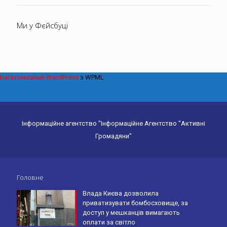
Ми у Фєйсбуці
Багатомовний WordPress
з WPML
Інформаційне агентство "Інформаційне Агентство "Активні
Громадяни"
Головне
Влада Києва дозволила
приватизувати бомбосховище, за
доступ у мешканців вимагають
оплати за світло