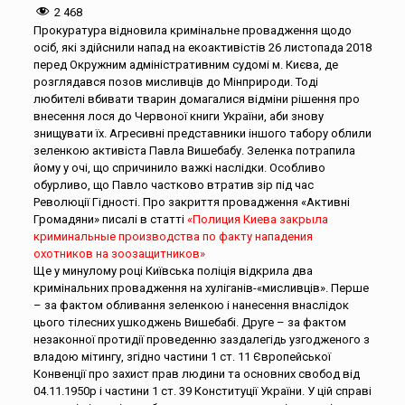
2 468
Прокуратура відновила кримінальне провадження щодо
осіб, які здійснили напад на екоактивістів 26 листопада 2018
перед Окружним адміністративним судомі м. Києва, де
розглядався позов мисливців до Мінприроди. Тоді
любителі вбивати тварин домагалися відміни рішення про
внесення лося до Червоної книги України, аби знову
знищувати їх. Агресивні представники іншого табору облили
зеленкою активіста Павла Вишебабу. Зеленка потрапила
йому у очі, що спричинило важкі наслідки. Особливо
обурливо, що Павло частково втратив зір під час
Революції Гідності. Про закриття провадження «Активні
Громадяни» писалі в статті
«Полиция Киева закрыла
криминальные производства по факту нападения
охотников на зоозащитников»
Ще у минулому році Київська поліція відкрила два
кримінальних провадження на хуліганів-«мисливців». Перше
– за фактом обливання зеленкою і нанесення внаслідок
цього тілесних ушкоджень Вишебабі. Друге – за фактом
незаконної протидії проведенню заздалегідь узгодженого з
владою мітингу, згідно частини 1 ст. 11 Європейської
Конвенції про захист прав людини та основних свобод від
04.11.1950р і частини 1 ст. 39 Конституції України. У цій справі