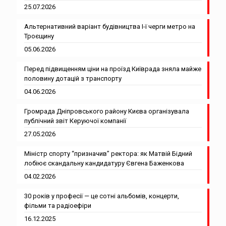
25.07.2026
Альтернативний варіант будівництва І-ї черги метро на
Троєщину
05.06.2026
Перед підвищенням ціни на проїзд Київрада зняла майже
половину дотацій з транспорту
04.06.2026
Громрада Дніпровського району Києва організувала
публічний звіт Керуючої компанії
27.05.2026
Міністр спорту “призначив” ректора: як Матвій Бідний
лобіює скандальну кандидатуру Євгена Баженкова
04.02.2026
30 років у професії — це сотні альбомів, концерти,
фільми та радіоефіри
16.12.2025