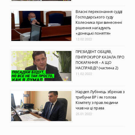
Власні переконання судді
Господарського суду
Колесника при винесенні
рішення нагадують
«донецькі поняття»
13.02.2022
ПРЕЗИДЕНТ ОБІЦЯВ,
ГЕНПРОКУРОР КАЗАЛА ПРО
ПОКАРАННЯ – А ЩО
НАСПРАВДІ? (частина 2)
11.02.2022
Нардеп Лубінець збрехав з
трибуни ВР і як голова
Комітету з прав людини
чхав на ці права
25.01.2022