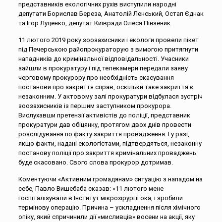
представників екологічних рухів виступили народні
депутати Борислав Береза, Анатолій Ленський, Остап Єднак
та Ігор Луценко, депутат Київради Олеся Пінзеник.
11 лютого 2019 року зоозахисники і екологи провели пікет
під Печерською райопрокураторую з вимогою притягнути
нападників до кримінальної відповідальності. Учасники
зайшли в прокуратуру і під телекамери передали заяву
черговому прокурору про необхідність скасування
постанови про закриття справ, оскільки таке закриття є
незаконним. У актовому залі прокуратури відбулася зустріч
зоозахисників із першим заступником прокурора.
Вислухавши претензії активістів до поліції, представник
прокуратури дав обіцянку, протягом двох днів провести
розслідування по факту закриття провадження. І у разі,
якщо факти, надані екологістами, підтвердяться, незаконну
постанову поліції про закриття кримінальних проваджень
буде скасовано. Свого слова прокурор дотримав.
Коментуючи «Активним громадянам» ситуацію з нападом на
себе, Павло Вишебаба сказав: «11 лютого мене
госпіталізували в Інститут мікрохірургії ока, і зробили
термінову операцію. Причина – ускладнення після хімічного
опіку, який спричинили дії «мисливців» восени на акції, яку