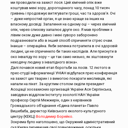
ми проводили на захист лося. Цей хімічний опік вже
коштував мені зору, дорогоцінного часу, понад 10 тисяч
гривень і продовжує витягувати гроші, час та здоров‘я. Очі
– дуже непростий орган, я це знаю краще за інших на
власному досвіді. Запалення на одному оці – через хімічний
опік, через слизову запалює друге око. Я мав проблеми з
лівим оком дуже давно і мені суворо заборонено
подразнювати або в інший спосіб спричиняти стрес очам.
Інакше – операційна. Якби зеленка потрапила в очі здоровій
людині, це не спричинило би таких наслідків. Але приснути в
око інваліду по зору – це так само низько, як зіштовхнути
неходячу людину з інвалідного візка».
Далі почався новий етап боротьби за лосів. 12 лютого в
прес-студії інформагенції УНІАН відбулася прес-конференція
на захист цих тварин і з вимогою покарати мисливців, які
напали на пікет. За круглим столом сиділи президент
Асоціації зоозахисних організацій України Ася Серпінська,
завідувач відділом Інституту зоології НАН України
професор Сергій Межжерін, один з керівників
Громадського об’еднання «Єдина планета» Павло
Вишебаба, директор Київського еколого-культурного
центру (КЕКЦ)
Володимир Борейко
.
Зокрема було наголошено, що Окружний адміністративний
суд Києва перевищив свої повноваження, оскільки