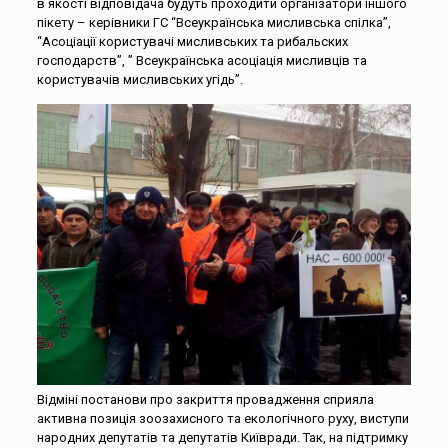
в якості відповідача будуть проходити організатори іншого
пікету – керівники ГС “Всеукраїнська мисливська спілка”,
“Асоціації користувачі мисливських та рибальских
господарств”, ” Всеукраїнська асоціація мисливців та
користувачів мисливських угідь”.
Відміні постанови про закриття провадження сприяла
активна позиція зоозахисного та екологічного руху, виступи
народних депутатів та депутатів Київради. Так, на підтримку