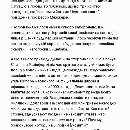
несприятливі для даного виду. Якщо ми уважно вивчимо
ситуацію з лосем, то побачимо, що всі три критерії
підходять, щоб заносити його до Червоної книги”, –
повідомив професор Межжерін.
«Полювання на лося наразі суворо заборонено, він
залишається усе ще у Червоній книзі, оскільки на сьогодні є
лише рішення суду першої інстанції, і лось перебуватиме під
захистом, поки у цій справі не буде розглянута апеляційна
скарга», – наголосив Вишебаба.
А що з цього приводу думає інша сторона? Ось що я почув
31 січня в Укрінформі під час круглого столу «Чи має бути
лось у Червоній книзі» від віце-президента Всеукраїнської
асоціації мисливців та активного користувача мисливських
угідь Віктора Червоного: «Официальные цифры и
официальные данные 2000-го года. Дикие животные были
выбиты до нуля… Охотники насчитывают прежде всего
десять тысяч егерей. Владельцы хозяйств вкладывают
миллионы долларов. На сегодня 400 млн гривен ежегодно
мининум вкладывают охотничьи хозяйства. Как в этой
стране, где убивают людей и не находят ответа, кто
сохраняет животных и почему они растут? Почему
браконьеры, которых мы ловим [уходят от