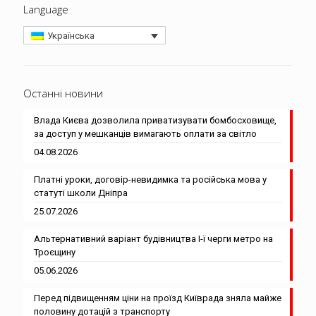
Language
Українська
Останні новини
Влада Києва дозволила приватизувати бомбосховище,
за доступ у мешканців вимагають оплати за світло
04.08.2026
Платні уроки, договір-невидимка та російська мова у
статуті школи Дніпра
25.07.2026
Альтернативний варіант будівництва І-ї черги метро на
Троєщину
05.06.2026
Перед підвищенням ціни на проїзд Київрада зняла майже
половину дотацій з транспорту