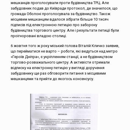
мешканців проголосували проти будівництва ТРЦ. Але
забудовник подав до Київради протокол, де значилося, що
громада Оболоні проголосувала за будівництво. Також
місцевим мешканцям вдалося зібрати більше 10 тисяч
підписів під електронною петицію про заборону
будівництва торгового центру. Але і результати петиції були
проігноровані владою столиці.
6 жовтня того ж року міський голова Віталій Кличко заявив,
що перейматися не варто – роботи, які ведуться над метро
«Героїв Дніпра», є укріпленням станції, а не будівництвом
торгово-розважального центру. А активісти отримали
відписку на електронну петицію у вигляді доручення
забудовнику ще раз обговорити питання з місцевими
мешканцями та прийти до якогось консенсусу.