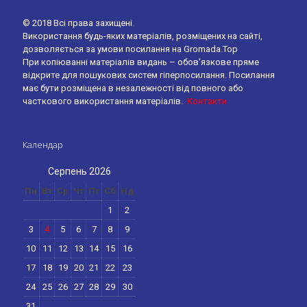
© 2018 Всі права захищені.
Використання будь-яких матеріалів, розміщених на сайті,
дозволяється за умови посилання на Gromada.Top
При копіюванні матеріалів видань – обов’язкове пряме
відкрите для пошукових систем гіперпосилання. Посилання
має бути розміщена в незалежності від повного або
часткового використання матеріалів.
Контакти
Календар
Серпень 2026
Пн
Вт
Ср
Чт
Пт
Сб
Нд
1
2
3
4
5
6
7
8
9
10
11
12
13
14
15
16
17
18
19
20
21
22
23
24
25
26
27
28
29
30
31