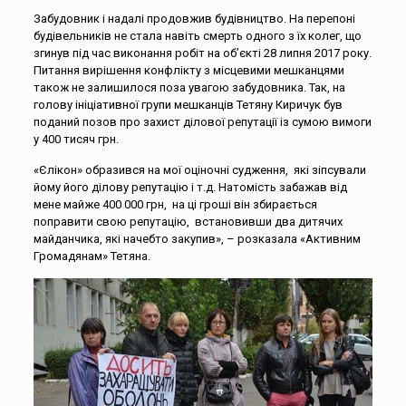
Забудовник і надалі продовжив будівництво. На перепоні
будівельників не стала навіть смерть одного з їх колег, що
згинув під час виконання робіт на об’єкті 28 липня 2017 року.
Питання вирішення конфлікту з місцевими мешканцями
також не залишилося поза увагою забудовника. Так, на
голову ініціативної групи мешканців Тетяну Киричук був
поданий позов про захист ділової репутації із сумою вимоги
у 400 тисяч грн.
«Єлікон» образився на мої оціночні судження, які зіпсували
йому його ділову репутацію і т.д. Натомість забажав від
мене майже 400 000 грн, на ці гроші він збирається
поправити свою репутацію, встановивши два дитячих
майданчика, які начебто закупив», – розказала «Активним
Громадянам» Тетяна.