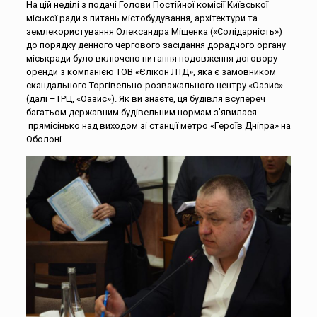
На цій неділі з подачі Голови Постійної комісії Київської
міської ради з питань містобудування, архітектури та
землекористування Олександра Міщенка («Солідарність»)
до порядку денного чергового засідання дорадчого органу
міськради було включено питання подовження договору
оренди з компанією ТОВ «Єлікон ЛТД», яка є замовником
скандального Торгівельно-розважального центру «Оазис»
(далі –ТРЦ, «Оазис»). Як ви знаєте, ця будівля всупереч
багатьом державним будівельним нормам з’явилася
прямісінько над виходом зі станції метро «Героїв Дніпра» на
Оболоні.