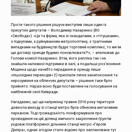
Проти такого рішення рішуче виступив лише один із
присутніх депутатів – Володимир Назаренко (ВО
«Свобода»). «Це та фірма, яка зі скандалами, з «тітушками»,
з підкупами, з руйнуванням метрополітену, з трагічними
випадками на будівництві будує торговий комплекс, то ми їм
ще договір оренди будемо поновлювати?!», – апелював до
Голови комісії Назаренко. Втім, його репліка так і не
знайшла належної підтримки в залі, а подальші роз’яснення
Міщенка щодо начебто передання в оренду лише
«пішохідних переходів» (!) приспали легке занепокоєння та
нерозуміння на обличчях депутатів – рішення таки було
прийнято. Наразі воно буде поставлене на голосування на
найближчій сесії Київради.
Нагадаємо, що ще наприкінці травня 2016 року територія
довкола виходу зі станції метро була обнесена металевим
парканом. Тоді громадськість поінформували про
проведення на цій ділянці хімічного закріплення ґрунтів
уздовж платформної дільники станції метро «Героїв
Дніпра», однак згодом стало відомо про заплановане тут