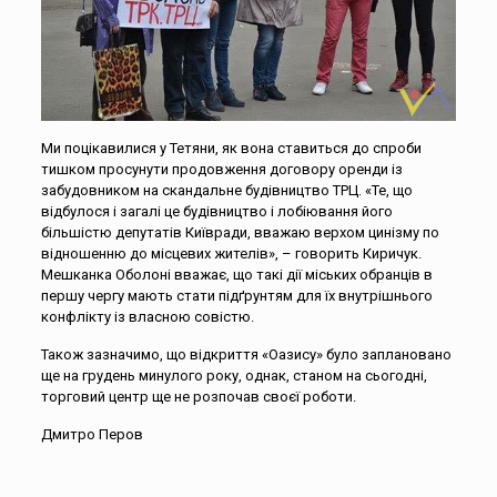
Ми поцікавилися у Тетяни, як вона ставиться до спроби
тишком просунути продовження договору оренди із
забудовником на скандальне будівництво ТРЦ. «Те, що
відбулося і загалі це будівництво і лобіювання його
більшістю депутатів Київради, вважаю верхом цинізму по
відношенню до місцевих жителів», – говорить Киричук.
Мешканка Оболоні вважає, що такі дії міських обранців в
першу чергу мають стати підґрунтям для їх внутрішнього
конфлікту із власною совістю.
Також зазначимо, що відкриття «Оазису» було заплановано
ще на грудень минулого року, однак, станом на сьогодні,
торговий центр ще не розпочав своєї роботи.
Дмитро Перов