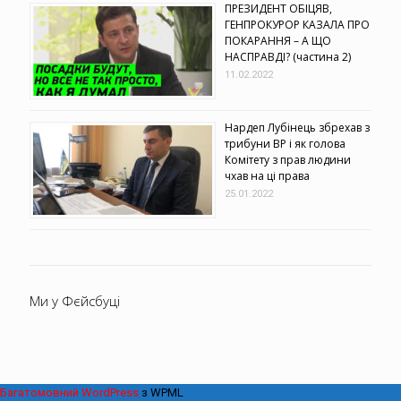
ПРЕЗИДЕНТ ОБІЦЯВ,
ГЕНПРОКУРОР КАЗАЛА ПРО
ПОКАРАННЯ – А ЩО
НАСПРАВДІ? (частина 2)
11.02.2022
Нардеп Лубінець збрехав з
трибуни ВР і як голова
Комітету з прав людини
чхав на ці права
25.01.2022
Ми у Фєйсбуці
Багатомовний WordPress
з WPML