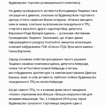
будівництво торгово-розважального комплексу.
На думку громадського активіста Володимира Тищенка така
ситуація не є дивною, оскільки за будівництвом торгового
центру стоять серйозні бізнес-інтереси. «Кличко вводить
киян в оману, оскільки за власником скандального ТРЦ
стирчать вуха його друга і однопартійця, депутата
Верховної Ради Валерія Іщенка», – розказав «Активним
Громадянам» Тищенко. Зазначимо, що згідно даних
інформаційного ресурсу YouControl, минулою власницею
компанії-забудовника ТОВ «Єлікон ЛТД» була мати Іщенка –
Ганна Вергелес.
Серед основних лобістів просування такого рішення
Тищенко називає помічника Іщенка, депутата Київради,
члена тієї ж Постійної комісії Київради з питань
містобудування, архітектури та землекористування Дмитра
Банаса, який, зі слів активіста, публічно лобіює будівництво
скандального ТРЦ на сесіях Київради.
Щодо самого ТРЦ, то з кожним днем свого зведення,
«Оазис» спричиняв все більше і більше незручностей для
місцевих мешканців. Так, з 2 вересня 2016 року через
будівництво сучасного торговища закрили один з