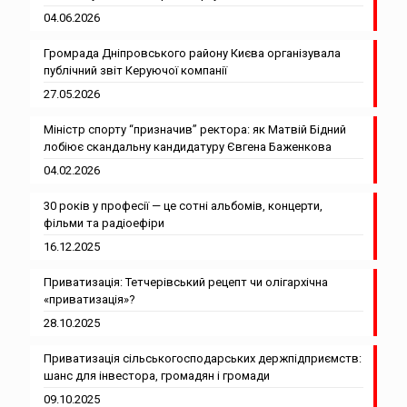
04.06.2026
Громрада Дніпровського району Києва організувала
публічний звіт Керуючої компанії
27.05.2026
Міністр спорту “призначив” ректора: як Матвій Бідний
лобіює скандальну кандидатуру Євгена Баженкова
04.02.2026
30 років у професії — це сотні альбомів, концерти,
фільми та радіоефіри
16.12.2025
Приватизація: Тетчерівський рецепт чи олігархічна
«приватизація»?
28.10.2025
Приватизація сільськогосподарських держпідприємств:
шанс для інвестора, громадян і громади
09.10.2025