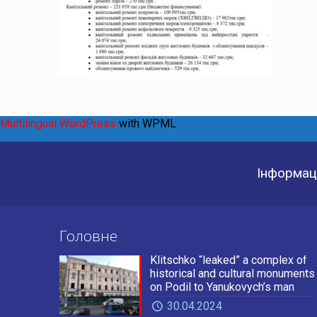
Multilingual WordPress
with WPML
Інформаці
Головне
Klitschko “leaked” a complex of
historical and cultural monuments
on Podil to Yanukovych’s man
30.04.2024