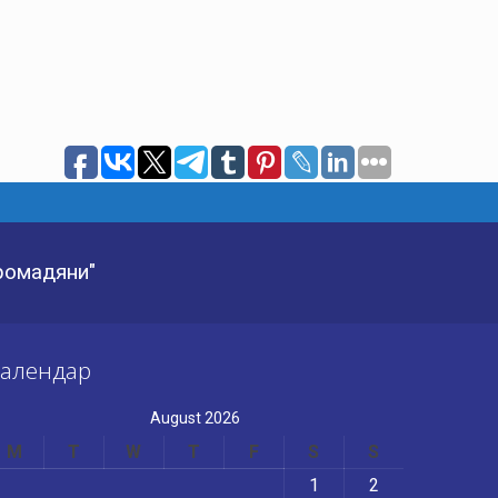
Громадяни"
алендар
August 2026
M
T
W
T
F
S
S
1
2