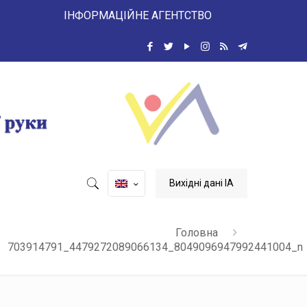
 ІНФОРМАЦІЙНЕ АГЕНТСТВО
Вихідні дані ІА
Головна
703914791_4479272089066134_8049096947992441004_n