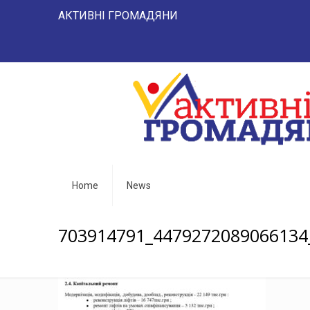
АКТИВНІ ГРОМАДЯНИ "НАРОД 
Home
News
703914791_4479272089066134