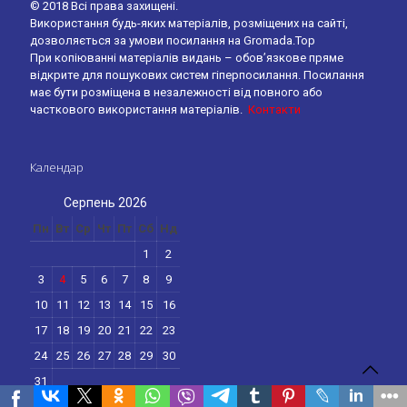
© 2018 Всі права захищені.
Використання будь-яких матеріалів, розміщених на сайті,
дозволяється за умови посилання на Gromada.Top
При копіюванні матеріалів видань – обов’язкове пряме
відкрите для пошукових систем гіперпосилання. Посилання
має бути розміщена в незалежності від повного або
часткового використання матеріалів.
Контакти
Календар
Серпень 2026
Пн
Вт
Ср
Чт
Пт
Сб
Нд
1
2
3
4
5
6
7
8
9
10
11
12
13
14
15
16
17
18
19
20
21
22
23
24
25
26
27
28
29
30
31