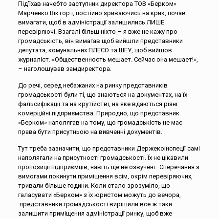
Під’їхав начебто заступник директора ТОВ «Берком»
Марченко Віктор і, постійно зриваючись на крик, почав
вимагати, щоб в адміністрації залишились ЛИШЕ
перевіряючі. Взагалі більш ніхто – я вже не кажу про
громадськість, він вимагав щоб вийшли представники
депутата, комунальних ПЛЕСО та ШЕУ, щоб вийшов
журналіст. «Общественность мешает. Сейчас она мешает!»,
– наголошував замдиректора.
До речі, серед небажаних на ринку представників
громадськості були ті, що знаються на документах, на їх
фальсифікації та на крутійстві, на яке вдаються різні
комерційні підприємства. Природно, що представник
«Берком» наполягав на тому, що громадськість не має
права бути присутньою на вивченні документів.
Тут треба зазначити, що представники Держекоінспеції самі
наполягали на присутності громадськості. Їх не цікавили
пропозиції підприємців, навіть ще не озвучені. Сперечання з
вимогами покинути приміщення всім, окрім перевіряючих,
тривали більше години. Коли стало зрозуміло, що
галасувати «Берком» з їх юристом можуть до вечора,
представники громадськості вирішили все ж таки
залишити приміщення адміністрації ринку, щоб вже