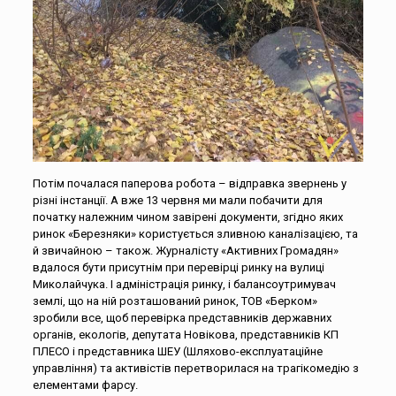
Потім почалася паперова робота – відправка звернень у
різні інстанції. А вже 13 червня ми мали побачити для
початку належним чином завірені документи, згідно яких
ринок «Березняки» користується зливною каналізацією, та
й звичайною – також. Журналісту «Активних Громадян»
вдалося бути присутнім при перевірці ринку на вулиці
Миколайчука. І адміністрація ринку, і балансоутримувач
землі, що на ній розташований ринок, ТОВ «Берком»
зробили все, щоб перевірка представників державних
органів, екологів, депутата Новікова, представників КП
ПЛЕСО і представника ШЕУ (Шляхово-експлуатаційне
управління) та активістів перетворилася на трагікомедію з
елементами фарсу.