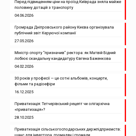
Перед підвищенням ціни на проїзд Київрада зняла майже
половину дотацій з транспорту
04.06.2026
Громрада Дніпровського району Києва організувала
публічний звіт Керуючої компанії
27.05.2026
Міністр спорту “призначив” ректора: як Матвій Бідний
лобіює скандальну кандидатуру Євгена Баженкова
04.02.2026
30 років у професії — це сотні альбомів, концерти,
фільми та радіоефіри
16.12.2025
Приватизація: Тетчерівський рецепт чи олігархічна
«приватизація»?
28.10.2025
Приватизація сільськогосподарських держпідприємств:
шанс для інвестора, громадян і громади