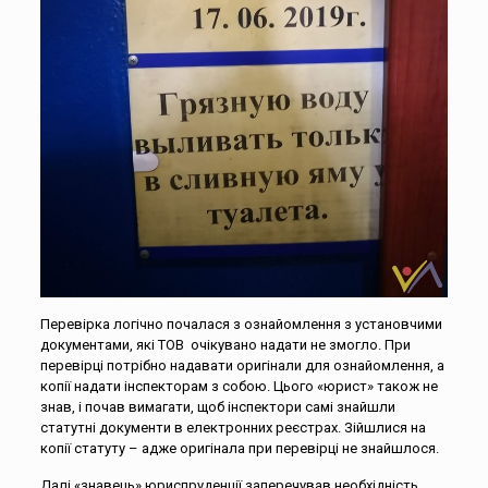
Перевірка логічно почалася з ознайомлення з установчими
документами, які ТОВ очікувано надати не змогло. При
перевірці потрібно надавати оригінали для ознайомлення, а
копії надати інспекторам з собою. Цього «юрист» також не
знав, і почав вимагати, щоб інспектори самі знайшли
статутні документи в електронних реєстрах. Зійшлися на
копії статуту – адже оригінала при перевірці не знайшлося.
Далі «знавець» юриспруденції заперечував необхідність