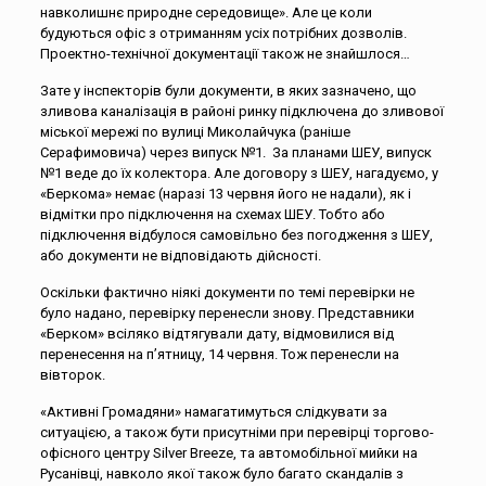
навколишнє природне середовище». Але це коли
будуються офіс з отриманням усіх потрібних дозволів.
Проектно-технічної документації також не знайшлося…
Зате у інспекторів були документи, в яких зазначено, що
зливова каналізація в районі ринку підключена до зливової
міської мережі по вулиці Миколайчука (раніше
Серафимовича) через випуск №1. За планами ШЕУ, випуск
№1 веде до їх колектора. Але договору з ШЕУ, нагадуємо, у
«Беркома» немає (наразі 13 червня його не надали), як і
відмітки про підключення на схемах ШЕУ. Тобто або
підключення відбулося самовільно без погодження з ШЕУ,
або документи не відповідають дійсності.
Оскільки фактично ніякі документи по темі перевірки не
було надано, перевірку перенесли знову. Представники
«Берком» всіляко відтягували дату, відмовилися від
перенесення на п’ятницу, 14 червня. Тож перенесли на
вівторок.
«Активні Громадяни» намагатимуться слідкувати за
ситуацією, а також бути присутніми при перевірці торгово-
офісного центру Silver Breeze, та автомобільної мийки на
Русанівці, навколо якої також було багато скандалів з