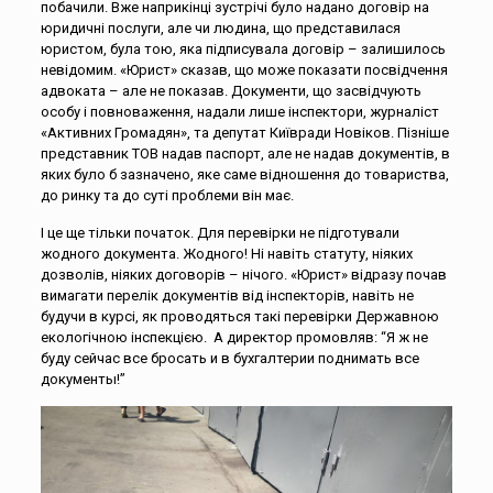
побачили. Вже наприкінці зустрічі було надано договір на
юридичні послуги, але чи людина, що представилася
юристом, була тою, яка підписувала договір – залишилось
невідомим. «Юрист» сказав, що може показати посвідчення
адвоката – але не показав. Документи, що засвідчують
особу і повноваження, надали лише інспектори, журналіст
«Активних Громадян», та депутат Київради Новіков. Пізніше
представник ТОВ надав паспорт, але не надав документів, в
яких було б зазначено, яке саме відношення до товариства,
до ринку та до суті проблеми він має.
І це ще тільки початок. Для перевірки не підготували
жодного документа. Жодного! Ні навіть статуту, ніяких
дозволів, ніяких договорів – нічого. «Юрист» відразу почав
вимагати перелік документів від інспекторів, навіть не
будучи в курсі, як проводяться такі перевірки Державною
екологічною інспекцією. А директор промовляв: “Я ж не
буду сейчас все бросать и в бухгалтерии поднимать все
документы!”