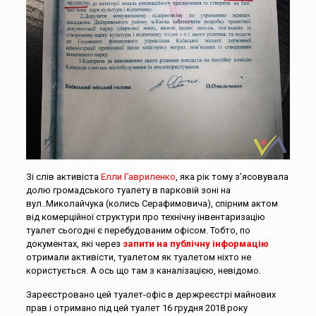
Зі слів активіста
Елли Гавриленко
, яка рік тому з’ясовувала
долю громадського туалету в парковій зоні на
вул..Миколайчука (колись Серафимовича), спірним актом
від комерційної структури про технічну інвентаризацію
туалет сьогодні є перебудованим офісом. Тобто, по
документах, які через
запити на публічну інформацію
отримали активісти, туалетом як туалетом ніхто не
користується. А ось що там з каналізацією, невідомо.
Зареєстровано цей туалет-офіс в держреєстрі майнових
прав і отримано під цей туалет 16 грудня 2018 року