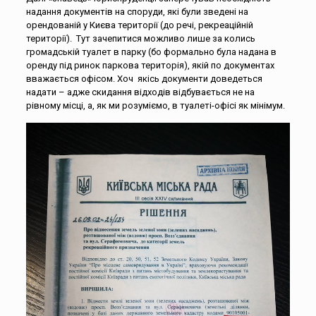
надання документів на споруди, які були зведені на
орендованій у Києва території (до речі, рекреаційній
території). Тут зачепитися можливо лише за колись
громадській туалет в парку (бо формально була надана в
оренду під ринок паркова територія), якій по документах
вважається офісом. Хоч якісь документи доведеться
надати – адже скидання відходів відбувається не на
рівному місці, а, як ми розуміємо, в туалеті-офісі як мінімум.