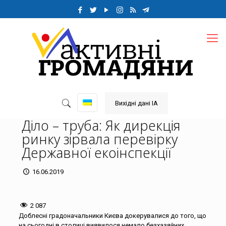
Вихідні дані ІА
Діло – труба: Як дирекція
ринку зірвала перевірку
Державної екоінспекції
16.06.2019
2 087
Доблесні градоначальники Києва докерувалися до того, що
на сьогодні в столиці виявилося немало безхазяйних