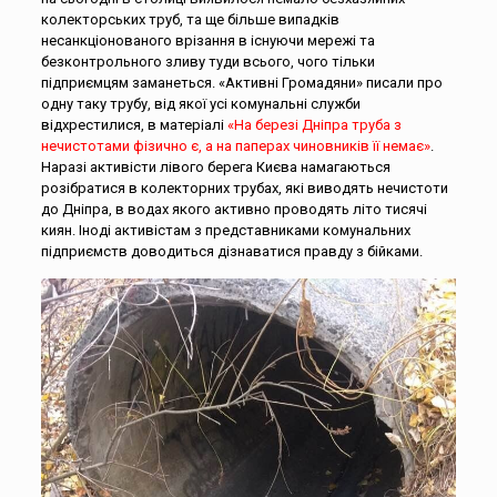
колекторських труб, та ще більше випадків
несанкціонованого врізання в існуючи мережі та
безконтрольного зливу туди всього, чого тільки
підприємцям заманеться. «Активні Громадяни» писали про
одну таку трубу, від якої усі комунальні служби
відхрестилися, в матеріалі
«На березі Дніпра труба з
нечистотами фізично є, а на паперах чиновників її немає»
.
Наразі активісти лівого берега Києва намагаються
розібратися в колекторних трубах, які виводять нечистоти
до Дніпра, в водах якого активно проводять літо тисячі
киян. Іноді активістам з представниками комунальних
підприємств доводиться дізнаватися правду з бійками.