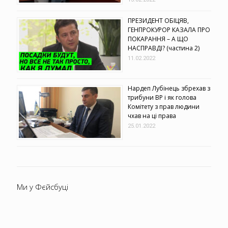
ПРЕЗИДЕНТ ОБІЦЯВ,
ГЕНПРОКУРОР КАЗАЛА ПРО
ПОКАРАННЯ – А ЩО
НАСПРАВДІ? (частина 2)
11.02.2022
Нардеп Лубінець збрехав з
трибуни ВР і як голова
Комітету з прав людини
чхав на ці права
25.01.2022
Ми у Фєйсбуці