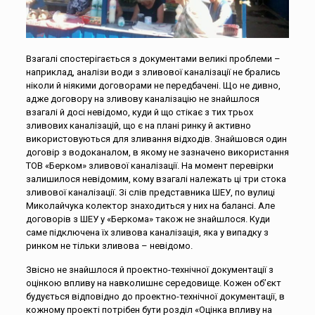
Взагалі спостерігається з документами великі проблеми –
наприклад, аналізи води з зливової каналізації не брались
ніколи й ніякими договорами не передбачені. Що не дивно,
адже договору на зливову каналізацію не знайшлося
взагалі й досі невідомо, куди й що стікає з тих трьох
зливових каналізацій, що є на плані ринку й активно
використовуються для зливання відходів. Знайшовся один
договір з водоканалом, в якому не зазначено використання
ТОВ «Берком» зливової каналізації. На момент перевірки
залишилося невідомим, кому взагалі належать ці три стока
зливової каналізації. Зі слів представника ШЕУ, по вулиці
Миколайчука колектор знаходиться у них на балансі. Але
договорів з ШЕУ у «Беркома» також не знайшлося. Куди
саме підключена їх зливова каналізація, яка у випадку з
ринком не тільки зливова – невідомо.
Звісно не знайшлося й проектно-технічної документації з
оцінкою впливу на навколишнє середовище. Кожен об’єкт
будується відповідно до проектно-технічної документації, в
кожному проекті потрібен бути розділ «Оцінка впливу на