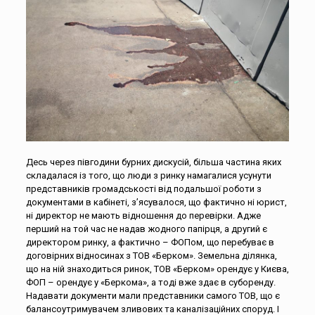
Десь через півгодини бурних дискусій, більша частина яких
складалася із того, що люди з ринку намагалися усунути
представників громадськості від подальшої роботи з
документами в кабінеті, з’ясувалося, що фактично ні юрист,
ні директор не мають відношення до перевірки. Адже
перший на той час не надав жодного папірця, а другий є
директором ринку, а фактично – ФОПом, що перебуває в
договірних відносинах з ТОВ «Берком». Земельна ділянка,
що на ній знаходиться ринок, ТОВ «Берком» орендує у Києва,
ФОП – орендує у «Беркома», а тоді вже здає в суборенду.
Надавати документи мали представники самого ТОВ, що є
балансоутримувачем зливових та каналізаційних споруд. І