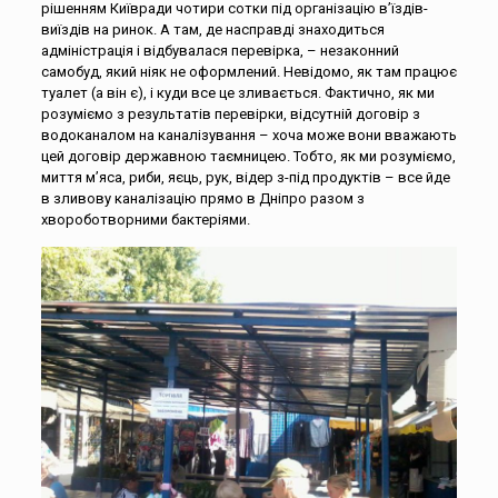
рішенням Київради чотири сотки під організацію в’їздів-
виїздів на ринок. А там, де насправді знаходиться
адміністрація і відбувалася перевірка, – незаконний
самобуд, який ніяк не оформлений. Невідомо, як там працює
туалет (а він є), і куди все це зливається. Фактично, як ми
розуміємо з результатів перевірки, відсутній договір з
водоканалом на каналізування – хоча може вони вважають
цей договір державною таємницею. Тобто, як ми розуміємо,
миття м’яса, риби, яєць, рук, відер з-під продуктів – все йде
в зливову каналізацію прямо в Дніпро разом з
хвороботворними бактеріями.