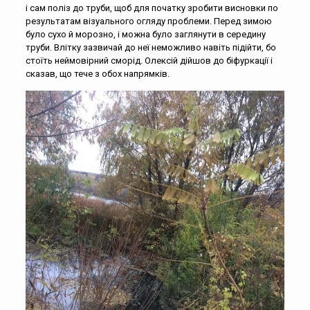
і сам поліз до труби, щоб для початку зробити висновки по
результатам візуального огляду проблеми. Перед зимою
було сухо й морозно, і можна було заглянути в середину
труби. Влітку зазвичай до неї неможливо навіть підійти, бо
стоїть неймовірний сморід. Олексій дійшов до біфуркації і
сказав, що тече з обох напрямків.