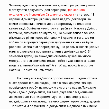
За попередньою домовленістю адміністрація ринку мала
підготувати документи для перевірки
Державною
екологічною інспекцією Столичного округу
на четвер, 13
червня. Адміністрація ринку мала надати договори, за
якими ринок підключено до водопроводу та зливової
каналізації. Оскільки нечистоти з труби витікають у Дніпро
постійно, активісти припустили, що ринок зливає всі свої
відходи до річки через лівневки – і, судячи з того, що ми
побачили в процесі перевірки, ці сумніви аж ніяк не були
розвіяні. Забігаючи вперед скажу, що разом з інспекцією ми
мали можливість порівняти зливи з декількох труб. Зі
зливової труби, що знаходиться поблизу залізничного
мосту, ллється звичайна вода, тобто туди дійсно впадає
вода з зливової каналізації. А з тої, що поряд із мостом
Патона – ллються нечистоти.
На ринку все відбулося прогнозовано. В адміністрації
знаходилося кілька людей, ніхто з яких документів, що
посвідчують особу, на першу ж вимогу не надав. Також не
було надано документів, які засвідчували б відношення
даних осіб до ТОВ «Берком». Зустріло перевірку двоє
людей, один з яких представився директором ринку, другий
– юристом. Але фактично документів жодного з них ми не