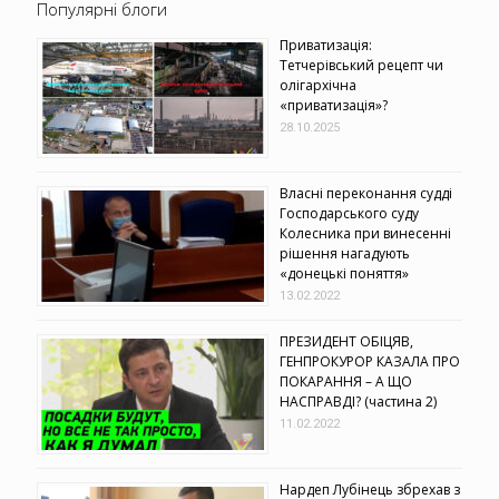
Популярні блоги
Приватизація:
Тетчерівський рецепт чи
олігархічна
«приватизація»?
28.10.2025
Власні переконання судді
Господарського суду
Колесника при винесенні
рішення нагадують
«донецькі поняття»
13.02.2022
ПРЕЗИДЕНТ ОБІЦЯВ,
ГЕНПРОКУРОР КАЗАЛА ПРО
ПОКАРАННЯ – А ЩО
НАСПРАВДІ? (частина 2)
11.02.2022
Нардеп Лубінець збрехав з