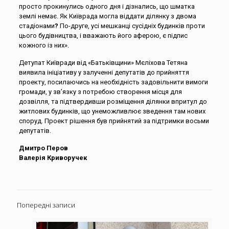
просто прокинулись одного дня і дізнались, що шматка
землі немає. Як Київрада могла віддати ділянку з двома
стадіонами
?
По-друге, усі мешканці сусідніх будинків проти
цього будівництва, і вважають його аферою, є підпис
кожного із них».
Детупат Київради від «Батьківщини» Мєліхова Тетяна
виявила ініціативу у залученні депутатів до прийняття
проекту, посилаючись на необхідність задовільнити вимоги
громади, у зв’язку з потребою створення місця для
дозвілля, та підтвердивши розміщення ділянки впритул до
житлових будинків, що унеможливлює зведення там нових
споруд. Проект рішення був прийнятий за підтримки восьми
депутатів.
Дмитро Перов
Валерія Криворучек
Попередні записи