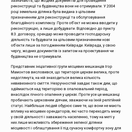
зазначають, що жодних документів для проведення
реконструкції та будівництва вони не отримували. У 2004
році земельна ділянка була видана з цільовим
призначенням для реконструкції та обслуговування
благодійного комплексу. Проте об’єкт не можна вводити у
реконструкцію, а лише добудувати. Відповідно до пункту
8.3. договору, орендар може проводити господарську
діяльність та будувати за цільовим призначенням нові
об’єкти лише за погодженням Київради. Київрада, у свою
чергу, жодних документів із запитом на проектування чи
будівництва не отримували.
Представник ініціативної групи місцевих мешканців Ігор
Мамонтов висловився, що територія церкви велика, проте
недоглянута, на ній знаходиться велика кількість
невивезеного сміття. Незручностей завдає також дим, що
здіймається над територією в опалювальний період,
внаслідок пічного опалення у церкві. Проте усе це мешканці
пробачають церковним діячам, зважаючи на їхній релігійний
статус. Найбільше людей обурює саме те, що вони не мають
впливу на місцевих орендаторів, які часто переходять межу
у своїй діяльності і заважають населенню, тому на меті у
них лише можливість збереження зеленої ділянки
місцевості і облаштування її під сучасну комфортну зону для