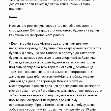
депутатів проти трьох, що утрималися. Рішення було
прийнято.
Інше
Наступною розглянули справу про начебто незаконне
спорудження 24-поверхового житлового будинку на вулиці
Райдужна, 65 Дніпровського району.
«Десять років тому міська рада злочинним шляхом
передала в оренду під будівництво квартирного житлового
будинку ділянку, що розташована впритул до житлових
будинків, де зараз розміщено два спортивні майданчика.
Громада і мешканці сусідніх будинків категорично проти
подібних забудов на території їхньої вулиці, оскільки ця
територія призначена для загального використання. У
даному випадку вбачається необхідність облаштування
ділянки для дозвілля громади. Комісія з питань
містобудування розглядала цей проект рішення ще півтора
місяця тому, і також його підтримала. Управління правового
забезпечення направило відповідний правовий висновок
про те, що цей проект не відповідає чинному
законодавству. Проте Комісія з питань містобудування
зобов’язана розглянути проект не пізніше, ніж за 15 днів,