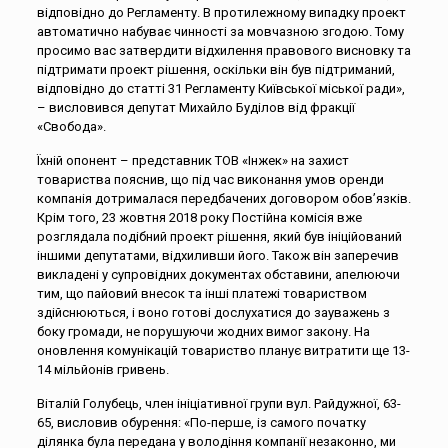
відповідно до Регламенту. В протилежному випадку проект
автоматично набуває чинності за мовчазною згодою. Тому
просимо вас затвердити відхилення правового висновку та
підтримати проект рішення, оскільки він був підтриманий,
відповідно до статті 31 Регламенту Київської міської ради»,
– висловився депутат Михайло Буділов від фракції
«Свобода».
Їхній опонент – представник ТОВ «Інжек» на захист
товариства пояснив, що під час виконання умов оренди
компанія дотрималася передбачених договором обов’язків.
Крім того, 23 жовтня 2018 року Постійна комісія вже
розглядала подібний проект рішення, який був ініційований
іншими депутатами, відхиливши його. Також він заперечив
викладені у супровідних документах обставини, апелюючи
тим, що пайовий внесок та інші платежі товариством
здійснюються, і воно готові дослухатися до зауважень з
боку громади, не порушуючи жодних вимог закону. На
оновлення комунікацій товариство планує витратити ще 13-
14 мільйонів гривень.
Віталій Голубець, член ініціативної групи вул. Райдужної, 63-
65, висловив обурення: «По-перше, із самого початку
ділянка була передана у володіння компанії незаконно, ми