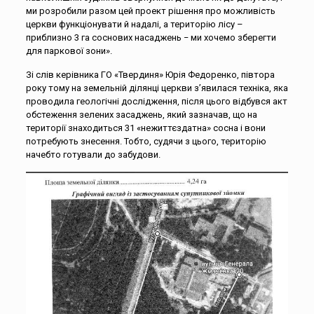
ми розробили разом цей проект рішення про можливість
церкви функціонувати й надалі, а територію лісу –
приблизно 3 га соснових насаджень − ми хочемо зберегти
для паркової зони».
Зі слів керівника ГО «Твердиня» Юрія Федоренко, півтора
року тому на земельній ділянці церкви з’явилася техніка, яка
проводила геологічні дослідження, після цього відбувся акт
обстеження зелених засаджень, який зазначав, що на
території знаходиться 31 «нежиттєздатна» сосна і вони
потребують знесення. Тобто, судячи з цього, територію
начебто готували до забудови.