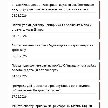
Влада Києва дозволила приватизувати бомбосховище,
за доступ у мешканців вимагають оплати за світло
04.08.2026
Платні уроки, договір-невидимка та російська мова у
статуті школи Дніпра
25.07.2026
Альтернативний варіант будівництва І-ї черги метро на
Троєщину
05.06.2026
Перед підвищенням ціни на проїзд Київрада зняла майже
половину дотацій з транспорту
04.06.2026
Громрада Дніпровського району Києва організувала
публічний звіт Керуючої компанії
27.05.2026
Міністр спорту “призначив” ректора: як Матвій Бідний