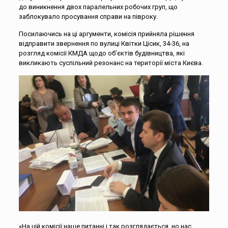
до виникнення двох паралельних робочих груп, що
заблокувало просування справи на півроку.
Посилаючись на ці аргументи, комісія прийняла рішення
відправити звернення по вулиці Квітки Цісик, 34-36, на
розгляд комісії КМДА щодо об’єктів будівництва, які
викликають суспільний резонанс на території міста Києва.
«На цій комісії наше питанні і так розглядається, но нас