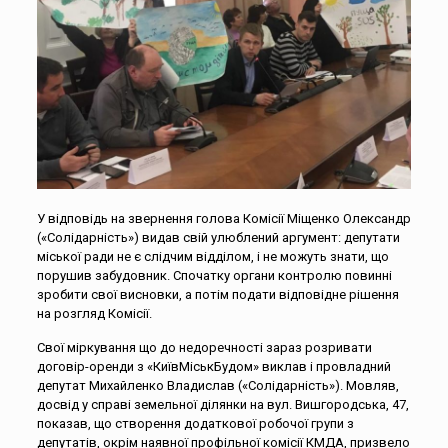
У відповідь на звернення голова Комісії Міщенко Олександр
(«Солідарність») видав свій улюблений аргумент: депутати
міської ради не є слідчим відділом, і не можуть знати, що
порушив забудовник. Спочатку органи контролю повинні
зробити свої висновки, а потім подати відповідне рішення
на розгляд Комісії.
Свої міркування що до недоречності зараз розривати
договір-оренди з «КиївМіськБудом» виклав і провладний
депутат Михайленко Владислав («Солідарність»). Мовляв,
досвід у справі земельної ділянки на вул. Вишгородська, 47,
показав, що створення додаткової робочої групи з
депутатів, окрім наявної профільної комісії КМДА, призвело