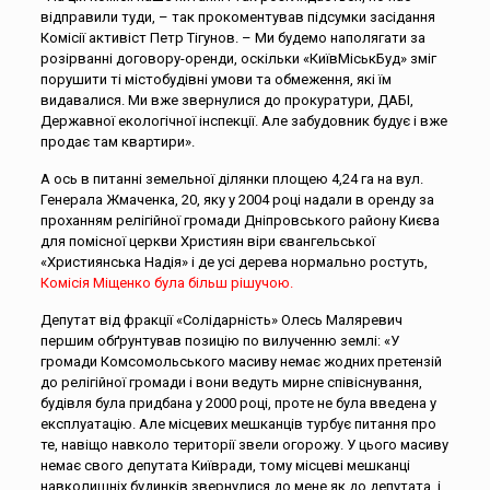
відправили туди, – так прокоментував підсумки засідання
Комісії активіст Петр Тігунов. – Ми будемо наполягати за
розірванні договору-оренди, оскільки «КиївМіськБуд» зміг
порушити ті містобудівні умови та обмеження, які їм
видавалися. Ми вже звернулися до прокуратури, ДАБІ,
Державної екологічної інспекції. Але забудовник будує і вже
продає там квартири».
А ось в питанні земельної ділянки площею 4,24 га на вул.
Генерала Жмаченка, 20, яку у 2004 році надали в оренду за
проханням релігійної громади Дніпровського району Києва
для помісної церкви Християн віри євангельської
«Християнська Надія» і де усі дерева нормально ростуть,
Комісія Міщенко була більш рішучою.
Депутат від фракції «Солідарність» Олесь Маляревич
першим обґрунтував позицію по вилученню землі: «У
громади Комсомольського масиву немає жодних претензій
до релігійної громади і вони ведуть мирне співіснування,
будівля була придбана у 2000 році, проте не була введена у
експлуатацію. Але місцевих мешканців турбує питання про
те, навіщо навколо території звели огорожу. У цього масиву
немає свого депутата Київради, тому місцеві мешканці
навколишніх будинків звернулися до мене як до депутата, і