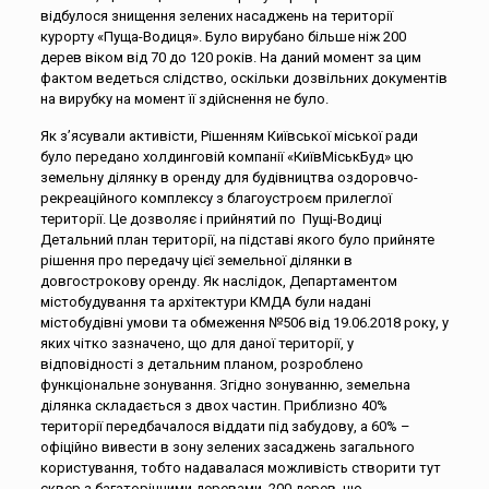
відбулося знищення зелених насаджень на території
курорту «Пуща-Водиця». Було вирубано більше ніж 200
дерев віком від 70 до 120 років. На даний момент за цим
фактом ведеться слідство, оскільки дозвільних документів
на вирубку на момент її здійснення не було.
Як з’ясували активісти, Рішенням Київської міської ради
було передано холдинговій компанії «КиївМіськБуд» цю
земельну ділянку в оренду для будівництва оздоровчо-
рекреаційного комплексу з благоустроєм прилеглої
території. Це дозволяє і прийнятий по Пущі-Водиці
Детальний план території, на підставі якого було прийняте
рішення про передачу цієї земельної ділянки в
довгострокову оренду. Як наслідок, Департаментом
містобудування та архітектури КМДА були надані
містобудівні умови та обмеження №506 від 19.06.2018 року, у
яких чітко зазначено, що для даної території, у
відповідності з детальним планом, розроблено
функціональне зонування. Згідно зонуванню, земельна
ділянка складається з двох частин. Приблизно 40%
території передбачалося віддати під забудову, а 60% –
офіційно вивести в зону зелених засаджень загального
користування, тобто надавалася можливість створити тут
сквер з багаторічними деревами. 200 дерев, що