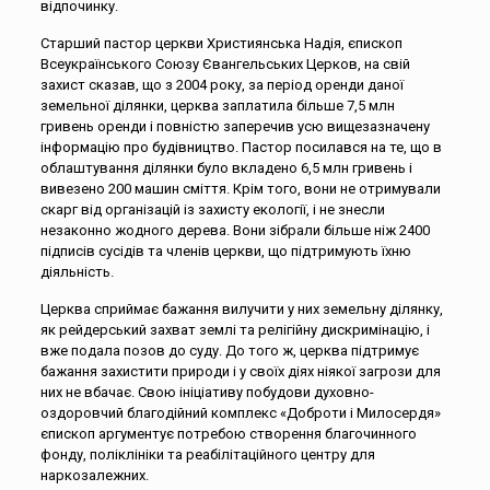
відпочинку.
Старший пастор церкви Християнська Надія, єпископ
Всеукраїнського Союзу Євангельських Церков, на свій
захист сказав, що з 2004 року, за період оренди даної
земельної ділянки, церква заплатила більше 7,5 млн
гривень оренди і повністю заперечив усю вищезазначену
інформацію про будівництво. Пастор посилався на те, що в
облаштування ділянки було вкладено 6,5 млн гривень і
вивезено 200 машин сміття. Крім того, вони не отримували
скарг від організацій із захисту екології, і не знесли
незаконно жодного дерева. Вони зібрали більше ніж 2400
підписів сусідів та членів церкви, що підтримують їхню
діяльність.
Церква сприймає бажання вилучити у них земельну ділянку,
як рейдерський захват землі та релігійну дискримінацію, і
вже подала позов до суду. До того ж, церква підтримує
бажання захистити природи і у своїх діях ніякої загрози для
них не вбачає. Свою ініціативу побудови духовно-
оздоровчий благодійний комплекс «Доброти і Милосердя»
єпископ аргументує потребою створення благочинного
фонду, поліклініки та реабілітаційного центру для
наркозалежних.