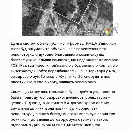
Далі в системі обліку публічної інформації КМДА з’явилися
містобудівні умови та обмеження на проектування та
реконструкцію духовно-благодійного комплексу під
багатофункціональний комплекс, що надавалися компанією
ТОВ «Редітум Інвест», пов’язаною з будівельною компанією
«Інтегралбуд». Тобто передбачалось, що на території у 4 га,
за адресою вул. Генерала Жмаченка, 20, спорудять нові
висотки, що, у свою чергу, знищать зелену зону.
Саме з цих міркувань громадою була здобута уся правова
база з приводу господарської діяльності орендатора –
церкви. Відповідно до пункту 8.4. договору про оренду
земельної ділянки, вони повинні були розпочати
реконструкцію свого благодійного комплексу в перші три
роки після укладення договору. Була отримана також
відповідь з ДАБІ України та з ДАБ міста Києва, які