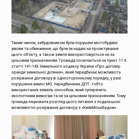
Таким чином, забудовником були порушені містобудівні
умови та обмеження, що були їм надані на проектування
цього об’єкту, а також земля використовується не за
цільовим призначенням. Громада посилається на пункт 11.4.
статті 141-143 Земельного кодексу України «Про договір
оренди земельної ділянки», який передбачає можливість
розірвання договору в односторонньому порядку, у разі
порушення вимог МО, передбачених ДПТ -тобто
використання земель способом, який суперечить
екологічним вимогам та не за цільовим призначенням. Тому
громада ініціювала розгляд цього питання з подальшою
можливістю розірвання договору з «КиївМіськБудом».