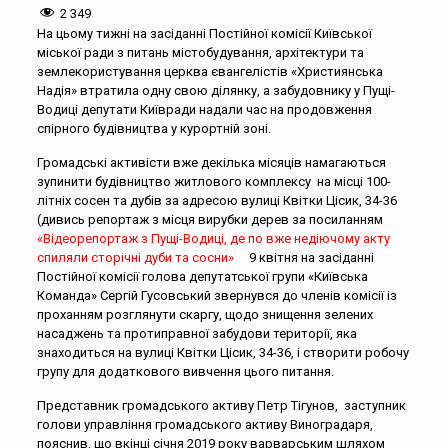
2 349
На цьому тижні на засіданні Постійної комісії Київської
міської ради з питань містобудування, архітектури та
землекористування церква євангелістів «Християнська
Надія» втратила одну свою ділянку, а забудовнику у Пущі-
Водиці депутати Київради надали час на продовження
спірного будівництва у курортній зоні.
Громадські активісти вже декілька місяців намагаються
зупинити будівництво житлового комплексу на місці 100-
літніх сосен та дубів за адресою вулиці Квітки Цісик, 34-36
(дивись репортаж з місця вирубки дерев за посиланням
«Відеорепортаж з Пущі-Водиці, де по вже недіючому акту
спиляли сторічні дуби та сосни»
9 квітня на засіданні
Постійної комісії голова депутатської групи «Київська
Команда» Сергій Гусовський звернувся до членів комісії із
проханням розглянути скаргу, щодо знищення зелених
насаджень та протиправної забудови території, яка
знаходиться на вулиці Квітки Цісик, 34-36, і створити робочу
групу для додаткового вивчення цього питання.
Представник громадського активу Петр Тігунов, заступник
голови управління громадського активу Виноградаря,
пояснив, що вкінці січня 2019 року варварським шляхом