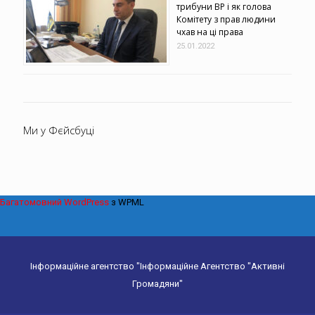
трибуни ВР і як голова
Комітету з прав людини
чхав на ці права
25.01.2022
Ми у Фєйсбуці
Багатомовний WordPress
з WPML
Інформаційне агентство "Інформаційне Агентство "Активні
Громадяни"