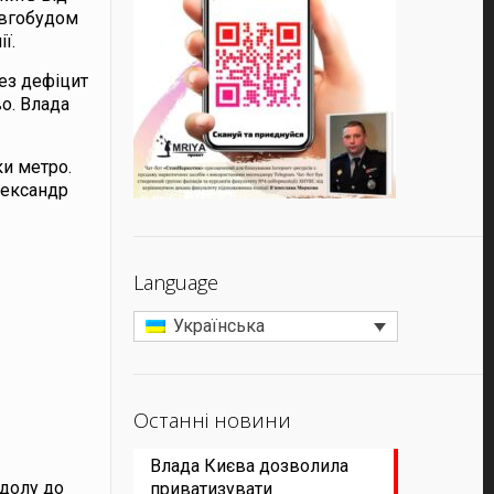
овгобудом
ї.
ез дефіцит
о. Влада
ки метро.
лександр
Language
Українська
Останні новини
Влада Києва дозволила
одолу до
приватизувати