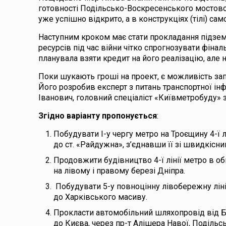
готовності Подільсько-Воскресенського мостово
уже успішно відкрито, а в конструкціях (тілі) сам
Наступним кроком має стати прокладання підземн
ресурсів під час війни чітко спрогнозувати фін
планувала взяти кредит на його реалізацію, але 
Поки шукають гроші на проект, є можливість зап
Його розробив експерт з питань транспортної і
Іванович, головний спеціаліст «Київметробуду» 
Згідно варіанту пропонується
:
Побудувати І-у чергу метро на Троєщину 4-ї лі
до ст. «Райдужна», з’єднавши її зі швидкіс
Продовжити будівництво 4-ї лінії метро в оби
на лівому і правому березі Дніпра.
Побудувати 5-у повноцінну лівобережну лін
до Харківського масиву.
Прокласти автомобільний шляхопровід від Бр
до Києва, через пр-т Алішера Навої, Поділь