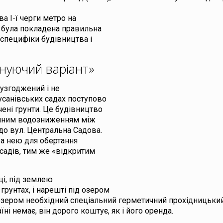
а І-ї черги метро на
 була покладена правильна
специфіки будівництва і
снуючий варіант»
 узгоджений і не
Русанівських садах поступово
ені грунти. Це будівництво
ійним водозниженням між
до вул. Центральна Садова.
 за нею для обертання
 садів, тим же «відкритим
ці, під землею
рунтах, і нарешті під озером
д озером необхідний спеціальний герметичний прохідницьк
ні немає, він дорого коштує, як і його оренда.