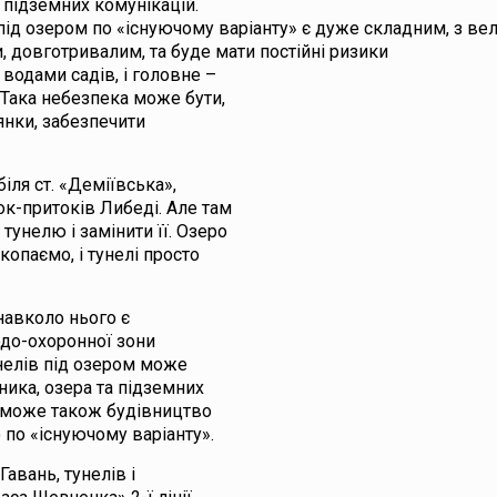
 підземних комунікацій.
 під озером по «існуючому варіанту» є дуже складним, з в
 довготривалим, та буде мати постійні ризики
 водами садів, і головне –
 Така небезпека може бути,
лянки, забезпечити
іля ст. «Деміївська»,
ок-притоків Либеді. Але там
унелю і замінити її. Озеро
копаємо, і тунелі просто
навколо нього є
одо-охоронної зони
нелів під озером може
ника, озера та підземних
а може також будівництво
по «існуючому варіанту».
авань, тунелів і