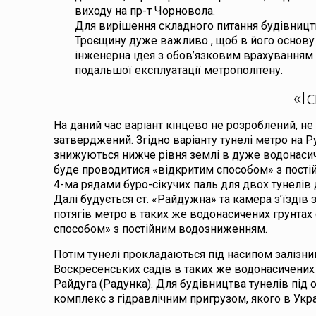
виходу на пр-т Чорновола.
Для вирішення складного питання будівництв
Троєщину дуже важливо , щоб в його основу
інженерна ідея з обов’язковим врахуванням 
подальшої експлуатації метрополітену.
«І
На даний час варіант кінцево не розроблений, не
затверджений. Згідно варіанту тунелі метро на 
знижуються нижче рівня землі в дуже водонасич
буде проводитися «відкритим способом» з пост
4-ма рядами буро-сікучих паль для двох тунелів 
Далі будується ст. «Райдужна» та камера з’їздів
потягів метро в таких же водонасичених грунтах
способом» з постійним водозниженням.
Потім тунелі прокладаються під насипом залізни
Воскресенських садів в таких же водонасичених г
Райдуга (Радунка). Для будівництва тунелів пі
комплекс з гідравлічним пригрузом, якого в Украї