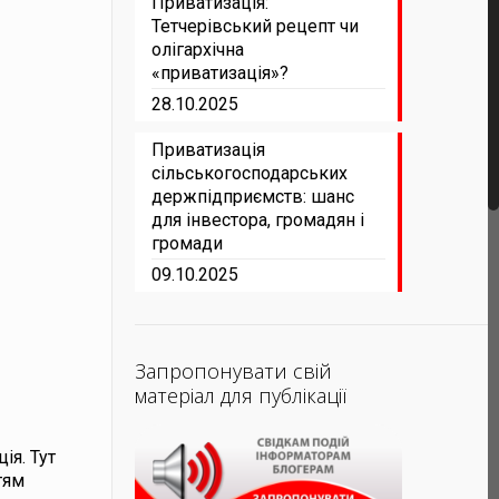
Приватизація:
Тетчерівський рецепт чи
олігархічна
«приватизація»?
28.10.2025
Приватизація
сільськогосподарських
держпідприємств: шанс
для інвестора, громадян і
громади
09.10.2025
Запропонувати свій
матеріал для публікації
ія. Тут
тям