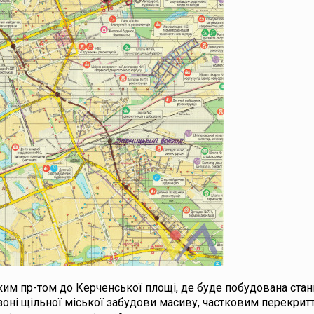
им пр-том до Керченської площі, де буде побудована станц
 зоні щільної міської забудови масиву, частковим перекрит