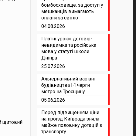
бомбосховище, за доступ у
мешканців вимагають
оплати за світло
04.08.2026
Платні уроки, договір-
невидимка та російська
мова у статуті школи
Дніпра
25.07.2026
Альтернативний варіант
будівництва І-ї черги
метро на Троєщину
05.06.2026
Перед підвищенням ціни
на проїзд Київрада зняла
ий щитовий
майже половину дотацій з
транспорту