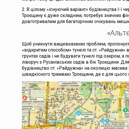
2. В цілому «існуючий варіант» будівництва І-ї ч
Троєщину є дуже складним, потребує значних фін
довготривалим для багаторічних очікувань меш
«Альт
Щоб уникнути вищевказаних проблем, пропонуєт
«відкритим способом» тунелі та ст. «Райдужна»
грунтах садів і не будувати тунелі під озером, а
ліворуч з Русанівських садів в бік Троєщини. Д
будівництво ст. «Райдужна» на околицю масива Р
швидкісного трамваю Троєщини, де є для цього в