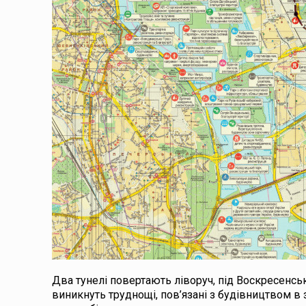
Два тунелі повертають ліворуч, під Воскресенськ
виникнуть труднощі, пов’язані з будівництвом в