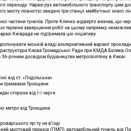
го переходу. Наразі рух автомобільного транспорту цим д
ого мосту повністю зведені три станції майбутньої нової ліні
ої частини тунелів. Проте Кличко відверто визнав, що чер
альні терміни завершення робіт на цьому напрямку неможлив
наразі Київрада не підтримала цю ініціативу.
ропонувати міській владі альтернативний варіант проклад
нфраструктури Києва Громадської Ради при КМДА Бєляєв О
з 36-річним досвідом будівництва метрополітену в Києві.
нії від ст. «Подільська»
ним трамваєм Троєщини.
дві сторони від І-ї черги
ію метро від Троєщини
оварського пр-ту на в’їзді
ський мостовий перехід (ПМП), автомобільний тунель від П