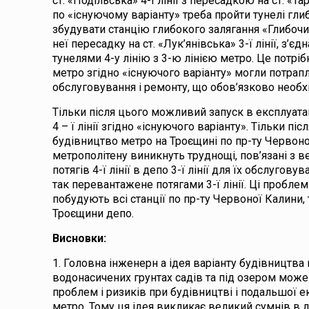
ст. «Подільська» 4-ї лінії з пересадкою на ст. «Та
по «існуючому варіанту» треба пройти тунелі гли
збудувати станцію глибокого залягання «Глибочиць
неї пересадку на ст. «Лук’янівська» 3-ї лінії, з’є
тунелями 4-у лінію з 3-ю лінією метро. Це потрібн
метро згідно «існуючого варіанту» могли потрапля
обслуговування і ремонту, що обов’язково необх
Тільки після цього можливий запуск в експлуат
4 – ї лінії згідно «існуючого варіанту». Тільки пі
будівництво метро на Троєщині по пр-ту Червоно
метрополітену виникнуть труднощі, пов’язані з 
потягів 4-ї лінії в депо 3-ї лінії для їх обслуговув
так перевантажене потягами 3-ї лінії. Ці проблем
побудують всі станції по пр-ту Червоної Калини, 
Троєщини депо.
Висновки:
1. Головна інженерн а ідея варіанту будівництва
водонасичених грунтах садів та під озером може
проблем і ризиків при будівництві і подальшої ек
метро. Тому ця ідея викликає великий сумнів в доц