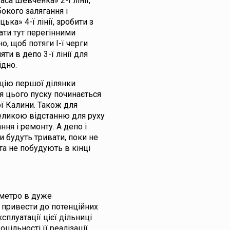
раса Шевченка» 2-ї лінії,
бокого залягання і
ка» 4-ї лінії, зробити з
днати тут перегінними
о, щоб потяги І-ї черги
ти в депо 3-ї лінії для
ідно.
ацію першої ділянки
сля цього пуску починається
ї Калини. Також для
великою відстанню для руху
ання і ремонту. А депо і
и будуть тривати, поки не
та не побудують в кінці
 метро в дуже
 привести до потенційних
сплуатації цієї дільниці
ільності її реалізації.