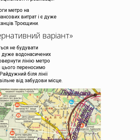
ерги метро на
ансових витрат і є дуже
канців Троєщини.
ернативний варіант»
ься не будувати
 в дуже водонасичених
 повернути лінію метро
ля цього переносимо
айдужний біля лінії
ільне від забудови місце.