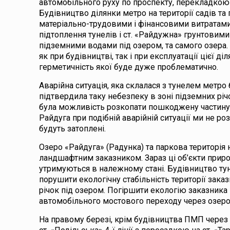
автомобільного руху по проспекту, перекладкою
Будівництво ділянки метро на території садів та
матеріально-трудовими і фінансовими витратами,
підтоплення тунелів і ст. «Райдужна» грунтовими
підземними водами під озером, та самого озера.
як при будівництві, так і при експлуатації цієї ді
герметичність якої буде дуже проблематично.
Аварійна ситуація, яка склалася з тунелем метро б
підтвердила таку небезпеку в зоні підземних річ
була можливість розкопати пошкоджену частину т
Райдуга при подібній аварійній ситуації ми не роз
будуть затоплені.
Озеро «Райдуга» (Радунка) та паркова територія 
ландшафтним заказником. Зараз ці об’єкти прир
утримуються в належному стані. Будівництво ту
порушити екологічну стабільність території заказ
річок під озером. Погіршити екологію заказник
автомобільного мостового переходу через озеро 
На правому березі, крім будівництва ПМП через Г