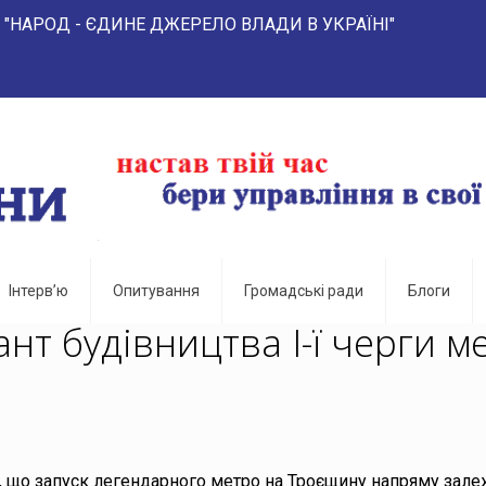
 ЄДИНЕ ДЖЕРЕЛО ВЛАДИ В УКРАЇНІ" 
Інтерв’ю
Опитування
Громадські ради
Блоги
нт будівництва І-ї черги м
 що запуск легендарного метро на Троєщину напряму зале