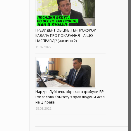
ПРЕЗИДЕНТ ОБІЦЯВ, ГЕНПРОКУРОР
КАЗАЛА ПРО ПОКАРАННЯ – А ЩО
НАСПРАВДІ? (частина 2)
11.02.2022
Нардеп Лубінець збрехав з трибуни ВР
і як голова Комітету з прав людини чхав
на ці права
25.01.2022